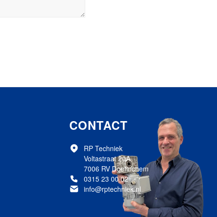
CONTACT
RP Techniek
Voltastraat 20A
7006 RV Doetinchem
0315 23 00 02
info@rptechniek.nl