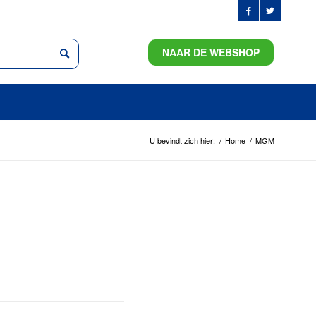
NAAR DE WEBSHOP
U bevindt zich hier:
/
Home
/
MGM