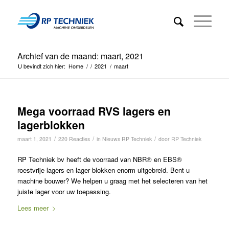
Archief van de maand: maart, 2021
U bevindt zich hier:
Home
/
/
2021
/
maart
Mega voorraad RVS lagers en
lagerblokken
/
/
/
maart 1, 2021
220 Reacties
in
Nieuws RP Techniek
door
RP Techniek
RP Techniek bv heeft de voorraad van NBR® en EBS®
roestvrije lagers en lager blokken enorm uitgebreid. Bent u
machine bouwer? We helpen u graag met het selecteren van het
juiste lager voor uw toepassing.
Lees meer