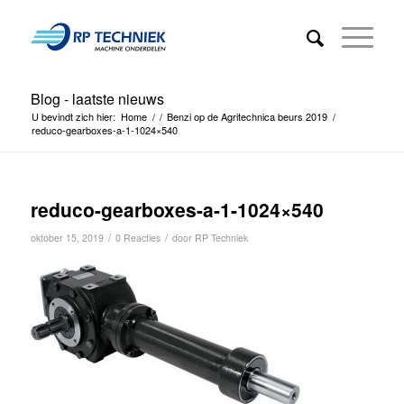
Blog - laatste nieuws
U bevindt zich hier:
Home
/
/
Benzi op de Agritechnica beurs 2019
/
reduco-gearboxes-a-1-1024×540
reduco-gearboxes-a-1-1024×540
/
/
oktober 15, 2019
0 Reacties
door
RP Techniek