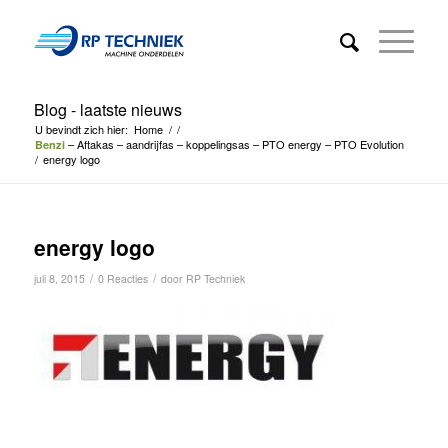
Blog - laatste nieuws
U bevindt zich hier:
Home
/
/
– Aftakas – aandrijfas – koppelingsas – PTO energy – PTO Evolution
Benzi
/
energy logo
energy logo
/
/
juli 8, 2015
0 Reacties
door
RP Techniek