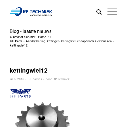
Blog - laatste nieuws
U bevindt zich hier:
Home
/
/
RP Parts – Aandrijfketting, kettingen, kettingwiel, en taperlock klembussen
/
kettingwiel12
kettingwiel12
/
/
juli 6, 2015
0 Reacties
door
RP Techniek