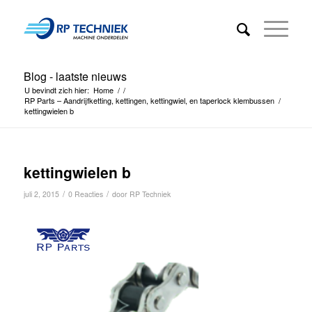
Blog - laatste nieuws
U bevindt zich hier:
Home
/
/
RP Parts – Aandrijfketting, kettingen, kettingwiel, en taperlock klembussen
/
kettingwielen b
kettingwielen b
/
/
juli 2, 2015
0 Reacties
door
RP Techniek