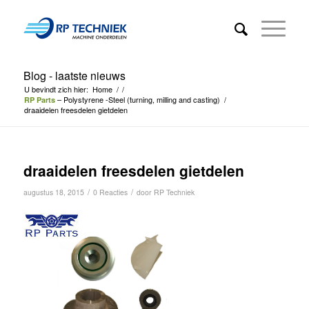
Blog - laatste nieuws
U bevindt zich hier:
Home
/
/
– Polystyrene -Steel (turning, milling and casting)
/
RP Parts
draaidelen freesdelen gietdelen
draaidelen freesdelen gietdelen
/
/
augustus 18, 2015
0 Reacties
door
RP Techniek