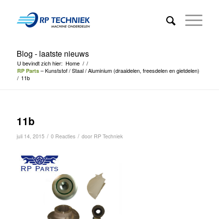
Blog - laatste nieuws
U bevindt zich hier:
Home
/
/
– Kunststof / Staal / Aluminium (draaidelen, freesdelen en gietdelen)
RP Parts
/
11b
11b
/
/
juli 14, 2015
0 Reacties
door
RP Techniek