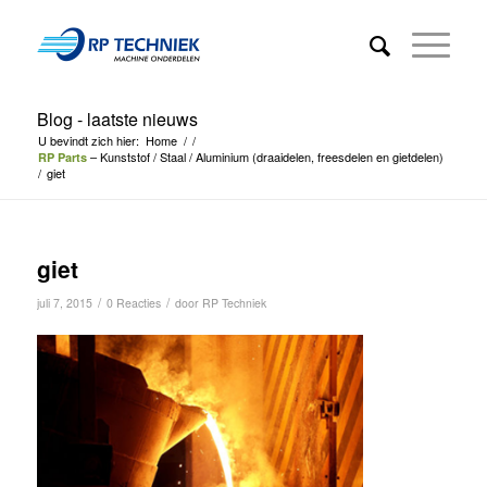
Blog - laatste nieuws
U bevindt zich hier:
Home
/
/
– Kunststof / Staal / Aluminium (draaidelen, freesdelen en gietdelen)
RP Parts
/
giet
giet
/
/
juli 7, 2015
0 Reacties
door
RP Techniek