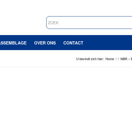
ASSEMBLAGE
OVER ONS
CONTACT
U bevindt zich hier:
Home
/
/
NBR – E