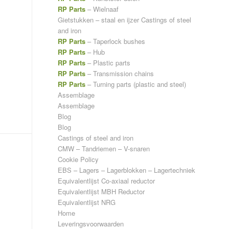
RP Parts
– Wielnaaf
Gietstukken – staal en ijzer
Castings of steel
and iron
RP Parts
– Taperlock bushes
RP Parts
– Hub
RP Parts
– Plastic parts
RP Parts
– Transmission chains
RP Parts
– Turning parts (plastic and steel)
Assemblage
Assemblage
Blog
Blog
Castings of steel and iron
CMW – Tandriemen – V-snaren
Cookie Policy
EBS – Lagers – Lagerblokken – Lagertechniek
Equivalentlijst Co-axiaal reductor
Equivalentlijst MBH Reductor
Equivalentlijst NRG
Home
Leveringsvoorwaarden