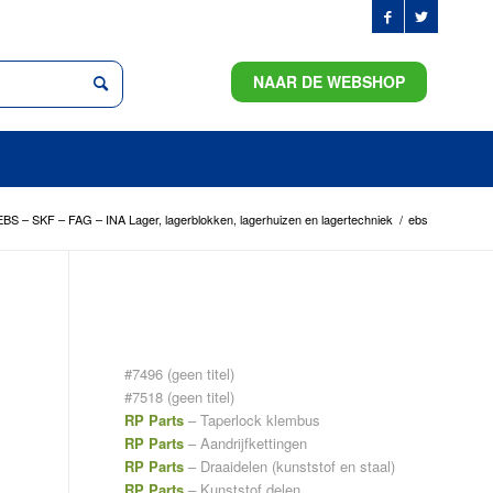
NAAR DE WEBSHOP
BS – SKF – FAG – INA Lager, lagerblokken, lagerhuizen en lagertechniek
/
ebs
PAGINA’S
#7496 (geen titel)
#7518 (geen titel)
RP Parts
– Taperlock klembus
RP Parts
– Aandrijfkettingen
RP Parts
– Draaidelen (kunststof en staal)
RP Parts
– Kunststof delen