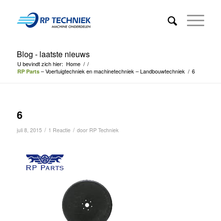
Blog - laatste nieuws
U bevindt zich hier:
Home
/
/
– Voertuigtechniek en machinetechniek – Landbouwtechniek
/
6
RP Parts
6
/
/
juli 8, 2015
1 Reactie
door
RP Techniek