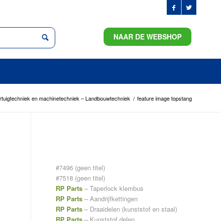
NAAR DE WEBSHOP
rtuigtechniek en machinetechniek – Landbouwtechniek
/
feature image topstang
PAGINA’S
#7496 (geen titel)
#7518 (geen titel)
RP Parts
– Taperlock klembus
RP Parts
– Aandrijfkettingen
RP Parts
– Draaidelen (kunststof en staal)
RP Parts
– Kunststof delen