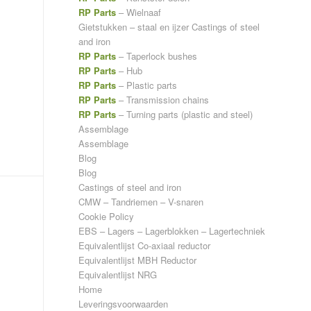
RP Parts
– Wielnaaf
Gietstukken – staal en ijzer
Castings of steel
and iron
RP Parts
– Taperlock bushes
RP Parts
– Hub
RP Parts
– Plastic parts
RP Parts
– Transmission chains
RP Parts
– Turning parts (plastic and steel)
Assemblage
Assemblage
Blog
Blog
Castings of steel and iron
CMW – Tandriemen – V-snaren
Cookie Policy
EBS – Lagers – Lagerblokken – Lagertechniek
Equivalentlijst Co-axiaal reductor
Equivalentlijst MBH Reductor
Equivalentlijst NRG
Home
Leveringsvoorwaarden