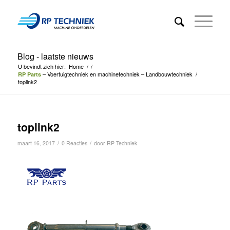
Blog - laatste nieuws
U bevindt zich hier:
Home
/
/
– Voertuigtechniek en machinetechniek – Landbouwtechniek
/
RP Parts
toplink2
toplink2
/
/
maart 16, 2017
0 Reacties
door
RP Techniek