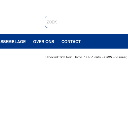
ASSEMBLAGE
OVER ONS
CONTACT
U bevindt zich hier:
Home
/
/
RP Parts – CMW – V-snaar, t