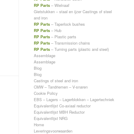
RP Parts
– Wielnaaf
Gietstukken – staal en ijzer
Castings of steel
and iron
RP Parts
– Taperlock bushes
RP Parts
– Hub
RP Parts
– Plastic parts
RP Parts
– Transmission chains
RP Parts
– Turning parts (plastic and steel)
Assemblage
Assemblage
Blog
Blog
Castings of steel and iron
CMW – Tandriemen – V-snaren
Cookie Policy
EBS – Lagers – Lagerblokken – Lagertechniek
Equivalentlijst Co-axiaal reductor
Equivalentlijst MBH Reductor
Equivalentlijst NRG
Home
Leveringsvoorwaarden