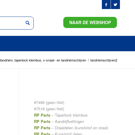
NAAR DE WEBSHOP
andriem, taperlock klembus, v-snaar- en tandriemschijven
/
tandriemschijven2
PAGINA’S
#7496 (geen titel)
#7518 (geen titel)
RP Parts
– Taperlock klembus
RP Parts
– Aandrijfkettingen
RP Parts
– Draaidelen (kunststof en staal)
RP Parts
– Kunststof delen