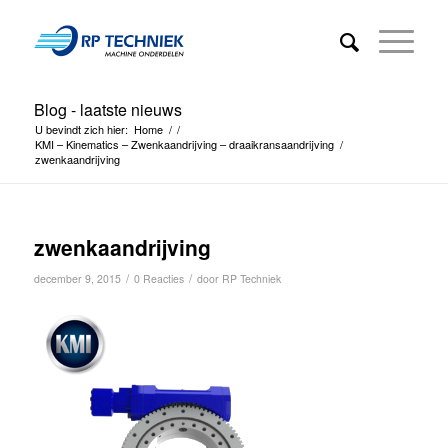
Blog - laatste nieuws
U bevindt zich hier:
Home
/
/
KMI – Kinematics – Zwenkaandrijving – draaikransaandrijving
/
zwenkaandrijving
zwenkaandrijving
/
/
december 9, 2015
0 Reacties
door
RP Techniek