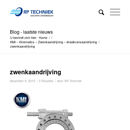
Blog - laatste nieuws
U bevindt zich hier:
Home
/
/
KMI – Kinematics – Zwenkaandrijving – draaikransaandrijving
/
zwenkaandrijving
zwenkaandrijving
/
/
december 9, 2015
0 Reacties
door
RP Techniek