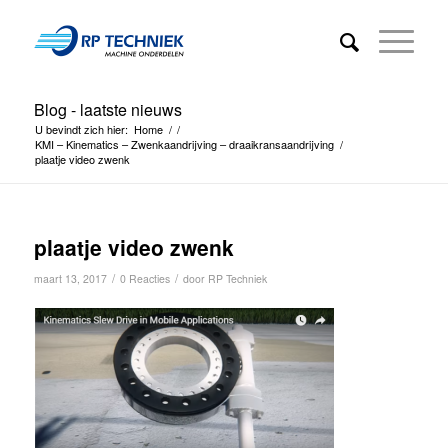
Blog - laatste nieuws
U bevindt zich hier:
Home
/
/
KMI – Kinematics – Zwenkaandrijving – draaikransaandrijving
/
plaatje video zwenk
plaatje video zwenk
/
/
maart 13, 2017
0 Reacties
door
RP Techniek