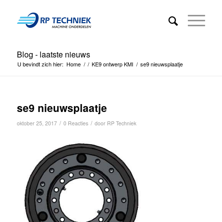
Blog - laatste nieuws
U bevindt zich hier:
Home
/
/
KE9 ontwerp KMI
/
se9 nieuwsplaatje
se9 nieuwsplaatje
/
/
oktober 25, 2017
0 Reacties
door
RP Techniek