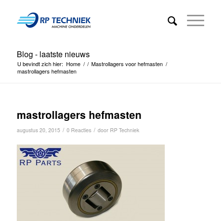
Blog - laatste nieuws
U bevindt zich hier:
Home
/
/
Mastrollagers voor hefmasten
/
mastrollagers hefmasten
mastrollagers hefmasten
/
/
augustus 20, 2015
0 Reacties
door
RP Techniek