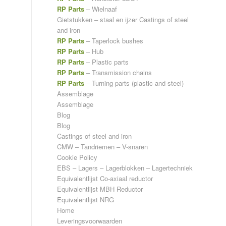
RP Parts
– Wielnaaf
Gietstukken – staal en ijzer
Castings of steel
and iron
RP Parts
– Taperlock bushes
RP Parts
– Hub
RP Parts
– Plastic parts
RP Parts
– Transmission chains
RP Parts
– Turning parts (plastic and steel)
Assemblage
Assemblage
Blog
Blog
Castings of steel and iron
CMW – Tandriemen – V-snaren
Cookie Policy
EBS – Lagers – Lagerblokken – Lagertechniek
Equivalentlijst Co-axiaal reductor
Equivalentlijst MBH Reductor
Equivalentlijst NRG
Home
Leveringsvoorwaarden