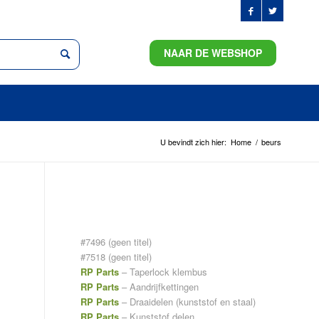
NAAR DE WEBSHOP
U bevindt zich hier:
Home
/
beurs
PAGINA’S
#7496 (geen titel)
#7518 (geen titel)
RP Parts
– Taperlock klembus
RP Parts
– Aandrijfkettingen
RP Parts
– Draaidelen (kunststof en staal)
RP Parts
– Kunststof delen